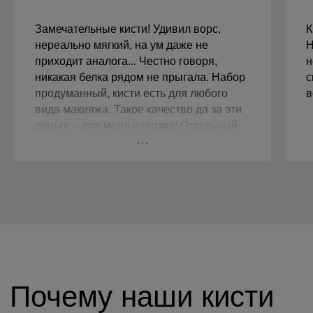
Замечательные кисти! Удивил ворс,
К
нереально мягкий, на ум даже не
Н
приходит аналога... Честно говоря,
н
никакая белка рядом не прыгала. Набор
с
продуманный, кисти есть для любого
в
вида макияжа. Такое качество да за эти
деньги – для меня находка! Отдельный
респект за чехол 💖