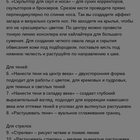
5. «Скульптор для скул и носа» – для сухих корректоров,
скульпторов и бронзеров. Срезом кисти проведите прямо
перпендикулярно по спинке носа. Так вы создадите эффект
загара и визуально сузите нос. Не заходите на крылья, чтобы
его не «расширить» цветом. По центру можно провести
тонкую линию консилера или хайлайтера для большего
сужения. Для создание четкого овала лица и скрытия
обвисания кожи под подбородком, поставьте кисть под
нижнюю челюсть и растушуйте по направлению к шее.
Для теней:
6. «Нанести тени на центр века» – двухсторонняя форма
подходит для работы с цветом, для кремовых и пудровых,
для темных и светлых теней.
7. «Нанести тени в складку века» – создает глубокий
выразительный взгляд, подходит для коррекции нависшего
века или оттяжки теней в уголках для вытянутых растушевок.
8. «Растушевать тени» – вуальное сглаживание границ.
Для стрелок
9. «Стрелки» – рисует четкие и тонкие линии
10. «Растушевать стрелку» – мелкие дымчатые растушевки