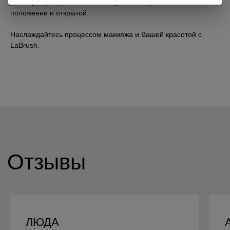
дезинфекции, после мытья – сушите в горизонтальном
положении и открытой.
Наслаждайтесь процессом макияжа и Вашей красотой с
LaBrush.
ЛЮДА