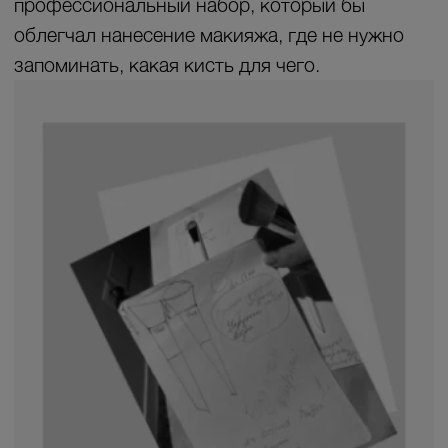
Разработка заняла 4 года с 2019
по 2023 год: необходимо было найти
универсальный ворс, продумать формы
и выбрать верное соотношение
упругости с мягкостью. И если
с кистями для глаз задача решилась
тремя основными формами, то решить,
как быть девушками с разным типам
кожи было сложнее. Одного
универсального набора создать
не получилось.
Для разных задач нужны разные
формы, поэтому кисти разделили на 3
категории. Наборы по типам кожи, где