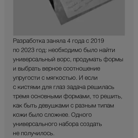
отличаются несколько кистей для тона
и для нанесения румян и скульпторов.
Для тех, кто не красит глаза — есть
наборы только для кожи. И так же —
набор только для глаз.
В 2026 году появилась коллекция для тех, кто
хочет сократить количество кистей и брать
только необходимые в путешествие, для
сборов «на бегу», на работу, в машине,
поправить мейк на мероприятии: Тревел
набор с 5 кисточками в футляре
с зеркальцем. И 2 новые формы —
выдвижные кисти для пудры и тона, которые
можно взять с собой.
ДЕВИЗ БРЕНДА — НАСЛАЖДАТЬСЯ
ПРОЦЕССОМ МАКИЯЖА И СВОЕЙ
КРАСОТОЙ!
Labrush — это кисти, с которыми просто,
ведь они максимально решают все проблемы
в макияже. Созданы для каждой девушки,