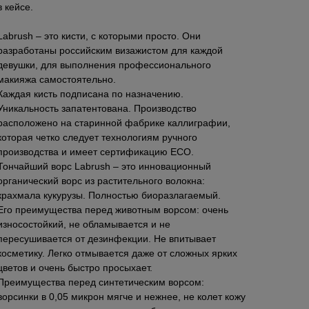
в кейсе.
Labrush – это кисти, с которыми просто. Они
разработаны российским визажистом для каждой
девушки, для выполнения профессионального
макияжа самостоятельно.
Каждая кисть подписана по назначению.
Уникальность запатентована. Производство
расположено на старинной фабрике каллиграфии,
которая четко следует технологиям ручного
производства и имеет сертификацию ЕСО.
Тончайший ворс Labrush – это инновационный
органический ворс из растительного волокна:
крахмала кукурузы. Полностью биоразлагаемый.
Его преимущества перед животным ворсом: очень
износостойкий, не обламывается и не
пересушивается от дезинфекции. Не впитывает
косметику. Легко отмывается даже от сложных ярких
цветов и очень быстро просыхает.
Преимущества перед синтетическим ворсом:
ворсинки в 0,05 микрон мягче и нежнее, не колет кожу