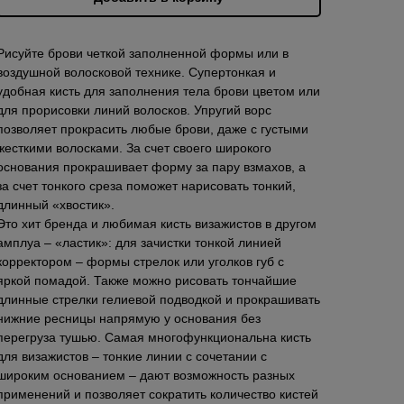
Рисуйте брови четкой заполненной формы или в
воздушной волосковой технике. Супертонкая и
удобная кисть для заполнения тела брови цветом или
для прорисовки линий волосков. Упругий ворс
позволяет прокрасить любые брови, даже с густыми
жесткими волосками. За счет своего широкого
основания прокрашивает форму за пару взмахов, а
за счет тонкого среза поможет нарисовать тонкий,
длинный «хвостик».
Это хит бренда и любимая кисть визажистов в другом
амплуа – «ластик»: для зачистки тонкой линией
корректором – формы стрелок или уголков губ с
яркой помадой. Также можно рисовать тончайшие
длинные стрелки гелиевой подводкой и прокрашивать
нижние ресницы напрямую у основания без
перегруза тушью. Самая многофункциональна кисть
для визажистов – тонкие линии с сочетании с
широким основанием – дают возможность разных
применений и позволяет сократить количество кистей