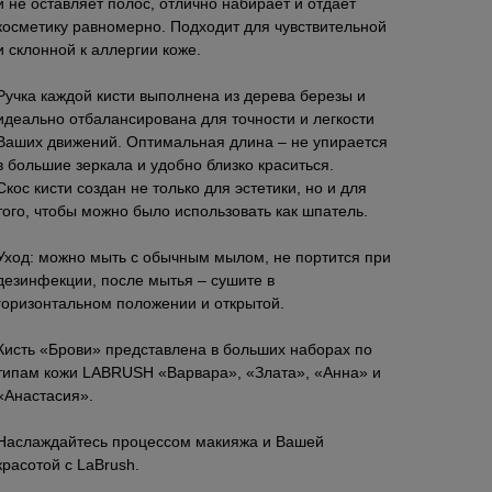
и не оставляет полос, отлично набирает и отдает
косметику равномерно. Подходит для чувствительной
и склонной к аллергии коже.
Ручка каждой кисти выполнена из дерева березы и
идеально отбалансирована для точности и легкости
Ваших движений. Оптимальная длина – не упирается
в большие зеркала и удобно близко краситься.
Скос кисти создан не только для эстетики, но и для
того, чтобы можно было использовать как шпатель.
Уход: можно мыть с обычным мылом, не портится при
дезинфекции, после мытья – сушите в
горизонтальном положении и открытой.
Кисть «Брови» представлена в больших наборах по
типам кожи LABRUSH «Варвара», «Злата», «Анна» и
«Анастасия».
Наслаждайтесь процессом макияжа и Вашей
красотой с LaBrush.