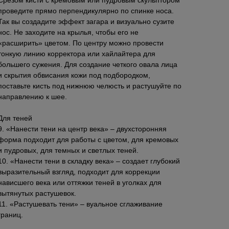
Срезом кисти с кремовым или пудровым скульптором
проведите прямо перпендикулярно по спинке носа.
Так вы создадите эффект загара и визуально сузите
нос. Не заходите на крылья, чтобы его не
«расширить» цветом. По центру можно провести
тонкую линию корректора или хайлайтера для
большего сужения. Для создание четкого овала лица
и скрытия обвисания кожи под подбородком,
поставьте кисть под нижнюю челюсть и растушуйте по
направлению к шее.
Для теней
9. «Нанести тени на центр века» – двухсторонняя
форма подходит для работы с цветом, для кремовых
и пудровых, для темных и светлых теней.
10. «Нанести тени в складку века» – создает глубокий
выразительный взгляд, подходит для коррекции
нависшего века или оттяжки теней в уголках для
вытянутых растушевок.
11. «Растушевать тени» – вуальное сглаживание
границ.