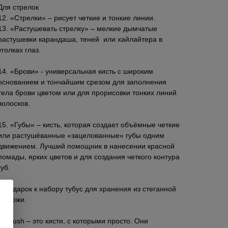
Для стрелок
12. «Стрелки» – рисует четкие и тонкие линии.
13. «Растушевать стрелку» – мелкие дымчатые
растушевки карандаша, теней или хайлайтера в
уголках глаз.
14. «Брови» - универсальная кисть с широким
основанием и тончайшим срезом для заполнения
тела брови цветом или для прорисовки тонких линий
волосков.
15. «Губы» – кисть, которая создает объёмные четкие
или растушёванные «зацелованные» губы одним
движением. Лучший помощник в нанесении красной
помады, ярких цветов и для создания четкого контура
губ.
В подарок к набору тубус для хранения из стеганной
экокожи.
Labrush – это кисти, с которыми просто. Они