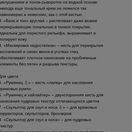
шелушением и тонов-сывороток на водной основе:
никогда еще тональный крем не ложился так
равномерно и невесомо, как с этой кистью.
3. «База и тон» круглая – растягивает даже вязкие
перекрывающие тональные в тонкое покрытие,
идеальна для пористого рельефа, выравнивает и
полирует кожу.
4. «Маскировка недостатков» – кисть для перекрытия
воспалений и синих венок в уголках глаз,
обеспечивает плотное нанесение на проблемные
элементы без пятен и разрыва текстуры.
Для цвета
5. «Румянец 💧» – кисть «лапка» для наслоения
кремовых румян.
6. «Румянец и хайлайтер» – двухсторонняя кисть для
нанесения пудровых текстур отличающихся цветов.
7. «Скульптор для скул и носа 💧» – для кремовых
корректоров, скульпторов, бронзеров.
8. «Скульптор для скул и носа» – для пудровых
текстур.