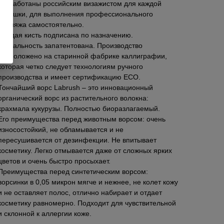
разработаны российским визажистом для каждой
девушки, для выполнения профессионального
макияжа самостоятельно.
Каждая кисть подписана по назначению.
Уникальность запатентована. Производство
расположено на старинной фабрике каллиграфии,
которая четко следует технологиям ручного
производства и имеет сертификацию ЕСО.
Тончайший ворс Labrush – это инновационный
органический ворс из растительного волокна:
крахмала кукурузы. Полностью биоразлагаемый.
Его преимущества перед животным ворсом: очень
износостойкий, не обламывается и не
пересушивается от дезинфекции. Не впитывает
косметику. Легко отмывается даже от сложных ярких
цветов и очень быстро просыхает.
Преимущества перед синтетическим ворсом:
ворсинки в 0,05 микрон мягче и нежнее, не колет кожу
и не оставляет полос, отлично набирает и отдает
косметику равномерно. Подходит для чувствительной
и склонной к аллергии коже.