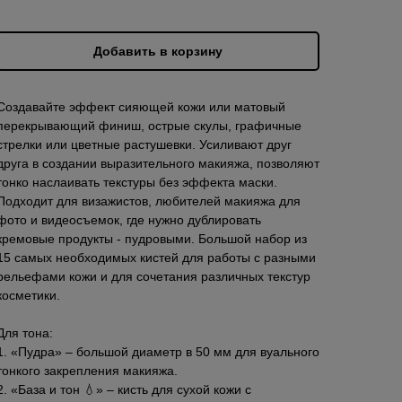
Добавить в корзину
Создавайте эффект сияющей кожи или матовый
перекрывающий финиш, острые скулы, графичные
стрелки или цветные растушевки. Усиливают друг
друга в создании выразительного макияжа, позволяют
тонко наслаивать текстуры без эффекта маски.
Подходит для визажистов, любителей макияжа для
фото и видеосъемок, где нужно дублировать
кремовые продукты - пудровыми. Большой набор из
15 самых необходимых кистей для работы с разными
рельефами кожи и для сочетания различных текстур
косметики.
Для тона:
1. «Пудра» – большой диаметр в 50 мм для вуального
тонкого закрепления макияжа.
2. «База и тон 💧» – кисть для сухой кожи с