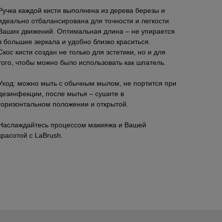
Ручка каждой кисти выполнена из дерева березы и
идеально отбалансирована для точности и легкости
Ваших движений. Оптимальная длина – не упирается
в большие зеркала и удобно близко краситься.
Скос кисти создан не только для эстетики, но и для
того, чтобы можно было использовать как шпатель.
Уход: можно мыть с обычным мылом, не портится при
дезинфекции, после мытья – сушите в
горизонтальном положении и открытой.
Наслаждайтесь процессом макияжа и Вашей
красотой с LaBrush.